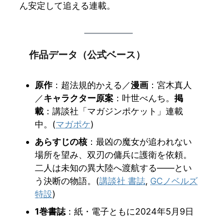
ん安定して追える連載。
作品データ（公式ベース）
原作
：超法規的かえる／
漫画
：宮木真人
／
キャラクター原案
：叶世べんち。
掲
載
：講談社「マガジンポケット」連載
中。(
マガポケ
)
あらすじの核
：最凶の魔女が追われない
場所を望み、双刃の傭兵に護衛を依頼。
二人は未知の異大陸へ渡航する――とい
う決断の物語。(
講談社 書誌
,
GCノベルズ
特設
)
1巻書誌
：紙・電子ともに2024年5月9日