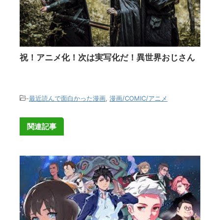
祝！アニメ化！次は実写化だ！異世界おじさん
-
最近読んで面白かった漫画
,
漫画/COMIC/アニメ
関連記事