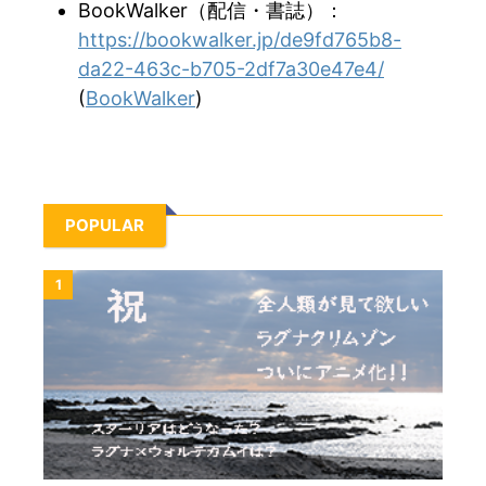
BookWalker（配信・書誌）：
https://bookwalker.jp/de9fd765b8-
da22-463c-b705-2df7a30e47e4/
(
BookWalker
)
POPULAR
1