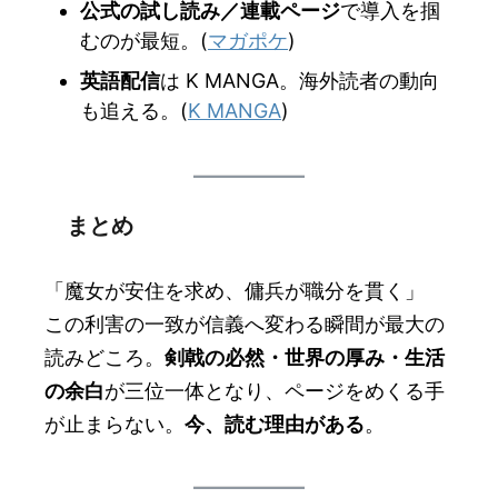
公式の試し読み／連載ページ
で導入を掴
むのが最短。(
マガポケ
)
英語配信
は K MANGA。海外読者の動向
も追える。(
K MANGA
)
まとめ
「魔女が安住を求め、傭兵が職分を貫く」
この利害の一致が信義へ変わる瞬間が最大の
読みどころ。
剣戟の必然・世界の厚み・生活
の余白
が三位一体となり、ページをめくる手
が止まらない。
今、読む理由がある
。