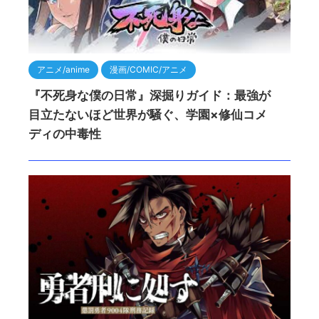
アニメ/anime
漫画/COMIC/アニメ
『不死身な僕の日常』深掘りガイド：最強が
目立たないほど世界が騒ぐ、学園×修仙コメ
ディの中毒性