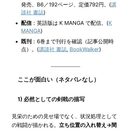
発売、B6／192ページ、定価792円。(
講
談社 書誌
)
配信
：英語版は K MANGA で配信。(
K
MANGA
)
既刊
：6巻まで刊行を確認（記事公開時
点）。(
講談社 書誌
,
BookWalker
)
ここが面白い（ネタバレなし）
1) 必然としての剣戟の描写
見栄のための見せ場でなく、状況処理として
の戦闘が描かれる。
立ち位置の入れ替え→間