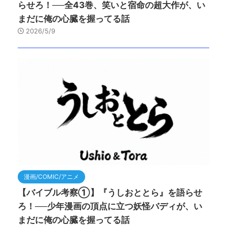
らせろ！──全43巻、笑いと宿命の超大作が、い
まだに俺の心臓を握ってる話
2026/5/9
漫画/COMIC/アニメ
【バイブル考察①】『うしおととら』を語らせ
ろ！──少年漫画の頂点に立つ妖怪バディが、い
まだに俺の心臓を握ってる話