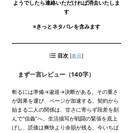
ようでしたら連絡いただければ消去いたしま
す
※
きっとネタバレを含みます
目次
[
表示
]
まず一言レビュー（140字）
斬るには準備→逡巡→決断がある。その重さ
が因果を運び、ページが加速する。契約から
始まる二人の関係は、甘さに寄らず段差を刻
んで“信義”へ。生活描写が戦闘の緊張を底上
げし、読後は爽快より余韻が残る。今いちば