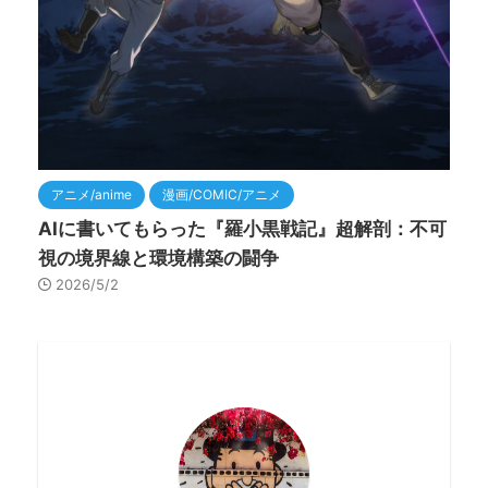
アニメ/anime
漫画/COMIC/アニメ
AIに書いてもらった『羅小黒戦記』超解剖：不可
視の境界線と環境構築の闘争
2026/5/2