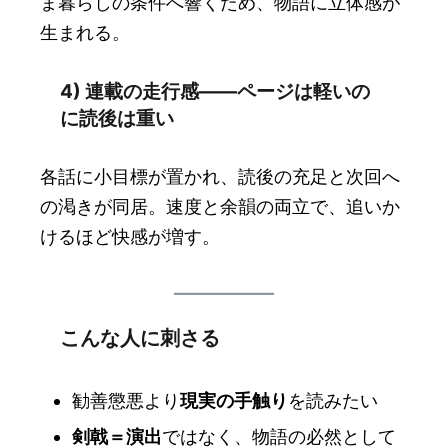
ま暮らしの条件へ響くため、物語に立体感が
生まれる。
4) 連載の走行感――ページは軽いの
に読後は重い
各話に小目標が置かれ、読後の充足と次回へ
の渇きが同居。速度と余韻の両立で、追いか
けるほど快感が増す。
こんな人に刺さる
勧善懲悪より
現実の手触り
を読みたい
剣戟＝演出
ではなく、物語の必然として