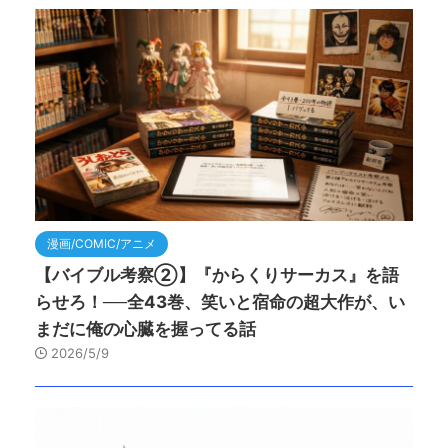
漫画/COMIC/アニメ
【バイブル考察②】『からくりサーカス』を語
らせろ！──全43巻、笑いと宿命の超大作が、い
まだに俺の心臓を握ってる話
2026/5/9