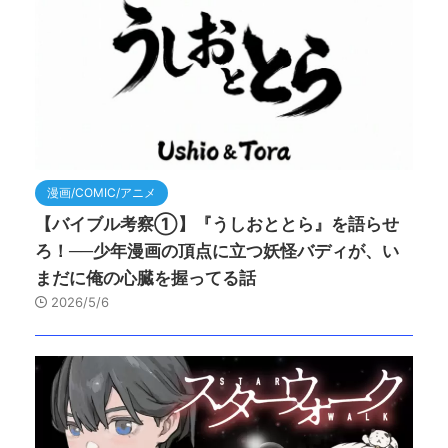
漫画/COMIC/アニメ
【バイブル考察①】『うしおととら』を語らせ
ろ！──少年漫画の頂点に立つ妖怪バディが、い
まだに俺の心臓を握ってる話
2026/5/6