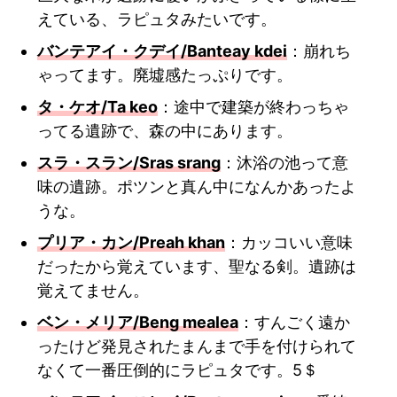
えている、ラピュタみたいです。
バンテアイ・クデイ/Banteay kdei
：崩れち
ゃってます。廃墟感たっぷりです。
タ・ケオ/Ta keo
：途中で建築が終わっちゃ
ってる遺跡で、森の中にあります。
スラ・スラン/Sras srang
：沐浴の池って意
味の遺跡。ポツンと真ん中になんかあったよ
うな。
プリア・カン/Preah khan
：カッコいい意味
だったから覚えています、聖なる剣。遺跡は
覚えてません。
ベン・メリア/Beng mealea
：すんごく遠か
ったけど発見されたまんまで手を付けられて
なくて一番圧倒的にラピュタです。5＄