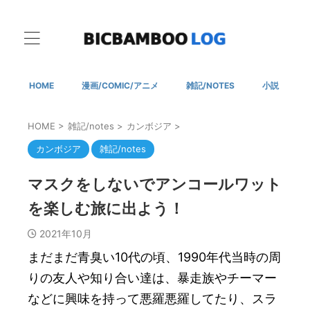
HOME
漫画/COMIC/アニメ
雑記/NOTES
小説
HOME
>
雑記/notes
>
カンボジア
>
カンボジア
雑記/notes
マスクをしないでアンコールワット
を楽しむ旅に出よう！
2021年10月
まだまだ青臭い10代の頃、1990年代当時の周
りの友人や知り合い達は、暴走族やチーマー
などに興味を持って悪羅悪羅してたり、スラ