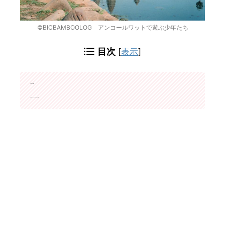
©BICBAMBOOLOG アンコールワットで遊ぶ少年たち
目次
[
表示
]
カンボジア王国
Kingdom of Cambodia កម្ពុជា