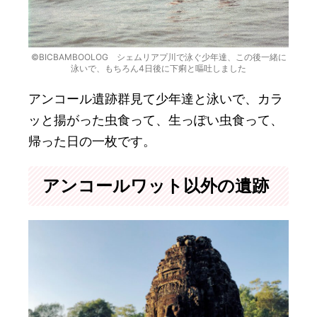
©BICBAMBOOLOG シェムリアプ川で泳ぐ少年達、この後一緒に
泳いで、もちろん4日後に下痢と嘔吐しました
アンコール遺跡群見て少年達と泳いで、カラ
ッと揚がった虫食って、生っぽい虫食って、
帰った日の一枚です。
アンコールワット以外の遺跡