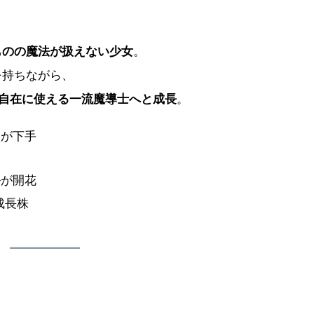
ものの魔法が扱えない少女
。
を持ちながら、
を自在に使える一流魔導士へと成長
。
御が下手
ルが開花
成長株