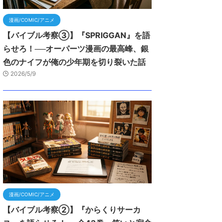
漫画/COMIC/アニメ
【バイブル考察③】『SPRIGGAN』を語
らせろ！──オーパーツ漫画の最高峰、銀
色のナイフが俺の少年期を切り裂いた話
2026/5/9
漫画/COMIC/アニメ
【バイブル考察②】『からくりサーカ