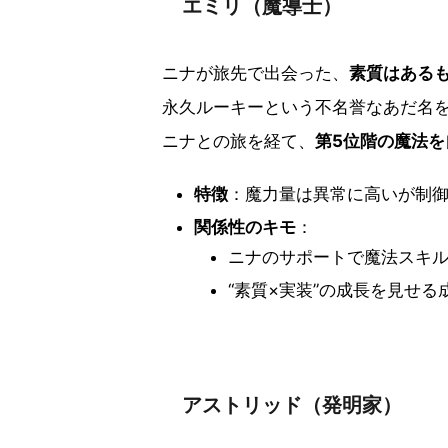
エミリ（魔導士）
ニナが旅先で出会った、
素質はある
永久ルーキーという不名誉なあだ名
ニナとの旅を経て、
第5位階の魔法
特徴
：魔力量は異常に高いが制
関係性のキモ
：
ニナのサポートで魔法スキ
“素質×実装”の成長を見せる
アストリッド（発明家）