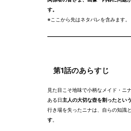
す。
※ここから先はネタバレを含みます。
第1話のあらすじ
見た目こそ地味で小柄なメイド・ニ
ある日
主人の大切な壺を割ったとい
行き場を失ったニナは、自らの知識
す
。