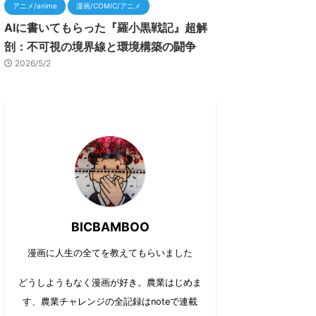
アニメ/anime
漫画/COMIC/アニメ
AIに書いてもらった『羅小黒戦記』超解
剖：不可視の境界線と環境構築の闘争
2026/5/2
BICBAMBOO
漫画に人生の全てを教えてもらいました
どうしようもなく漫画が好き。農業はじめま
す、農業チャレンジの全記録はnoteで連載