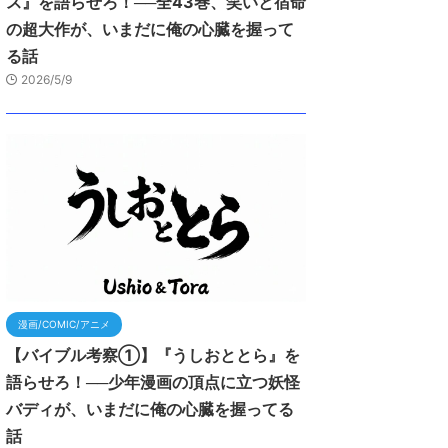
ス』を語らせろ！──全43巻、笑いと宿命
の超大作が、いまだに俺の心臓を握って
る話
2026/5/9
漫画/COMIC/アニメ
【バイブル考察①】『うしおととら』を
語らせろ！──少年漫画の頂点に立つ妖怪
バディが、いまだに俺の心臓を握ってる
話