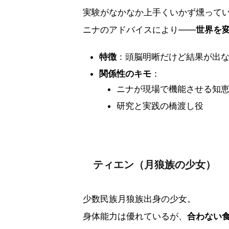
実験がなかなか上手くいかず燻って
ニナのアドバイスにより――
世界を
特徴
：頭脳明晰だけど結果が出
関係性のキモ
：
ニナが現場で機能させる知
研究と実践の橋渡し役
ティエン（月狼族の少女）
少数民族月狼族出身の少女。
身体能力は優れているが、
合わない