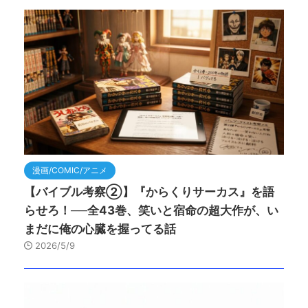
漫画/COMIC/アニメ
【バイブル考察②】『からくりサーカス』を語
らせろ！──全43巻、笑いと宿命の超大作が、い
まだに俺の心臓を握ってる話
2026/5/9