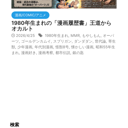
漫画/COMIC/アニメ
1980年生まれの「漫画履歴書」王道から
オカルト
2026/4/25
1980年生まれ
,
MMR
,
もやしもん
,
オーパ
ーツ
,
ゴールデンカムイ
,
スプリガン
,
ダンダダン
,
世代論
,
寄生
獣
,
少年漫画
,
年代別漫画
,
怪獣8号
,
懐かしい漫画
,
昭和55年生
まれ
,
漫画好き
,
漫画考察
,
都市伝説
,
銀の匙
検索