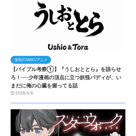
漫画/COMIC/アニメ
【バイブル考察①】『うしおととら』を語らせ
ろ！──少年漫画の頂点に立つ妖怪バディが、い
まだに俺の心臓を握ってる話
2026/5/6